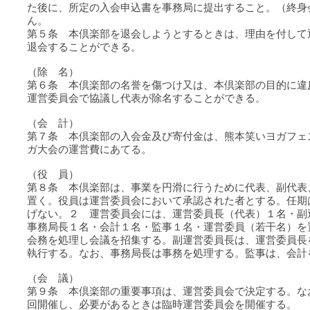
た後に、所定の入会申込書を事務局に提出すること。（終
ん。
第５条 本倶楽部を退会しようとするときは、理由を付して
退会することができる。
（除 名）
第６条 本倶楽部の名誉を傷つけ又は、本倶楽部の目的
運営委員会で協議し代表が除名することができる。
（会 計）
第７条 本倶楽部の入会金及び寄付金は、熊本笑いヨガフェ
ガ大会の運営費にあてる。
（役 員）
第８条 本倶楽部は、事業を円滑に行うために代表、副代表
置く。役員は運営委員会において承認された者とする。任期
げない。２ 運営委員会には、運営委員長（代表）１名
事務局長１名・会計１名・監事１名・運営委員（若干名）を
会務を処理し会議を招集する。副運営委員長は、運営委員長
執行する。なお、事務局長は事務を処理する。監事は、会計
（会 議）
第９条 本倶楽部の重要事項は、運営委員会で決定する。な
回開催し、必要があるときは臨時運営委員会を開催する。