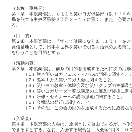
（名称・事務局）
第１条 本倶楽部は、くまもと笑いヨガ倶楽部（以下「Ｋ
局を熊本市中央区黒髪２丁目３－１７に置く。また、必要に
る。
（目 的）
第２条 本倶楽部は、「笑って健康になりましょう！」を
発信基地として、日本を世界を笑いで明るく活気のある街に
を行うことを目的とする。
（活動内容）
第３条 本倶楽部は、前条の目的を達成するために次の活
（１）熊本笑いヨガフェスティバルの開催に関する
（２）熊本１万人笑いヨガ大会に関すること。
（３）笑いヨガ教室・体験会及び笑いクラブの主催
（４）笑いヨガリーダー養成講座の主催及び後援に
（５）研修・セミナーへの講師派遣に関すること。
（６）会報誌の発行に関すること。
（７）その他、この会の目的を達成するために必要な
（入退会）
第４条 本倶楽部の入会は、原則として自由であるが、本倶
できる者とする。なお、入会する場合は、入会金1口３，０