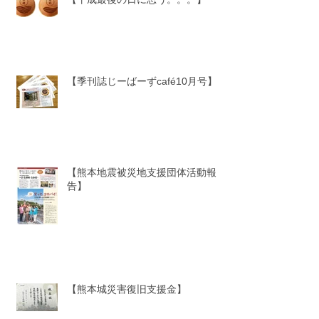
【季刊誌じーばーずcafé10月号】
【熊本地震被災地支援団体活動報
告】
【熊本城災害復旧支援金】