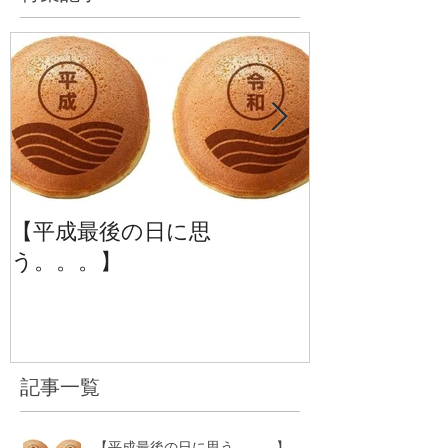
【平成最後の日に思
【季刊誌じーば
う。。。】
号】
記事一覧
【平成最後の日に思う。。。】