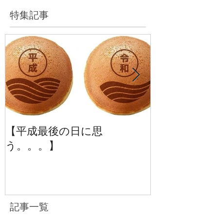
特集記事
【平成最後の日に思
【季刊誌じーば
う。。。】
号】
記事一覧