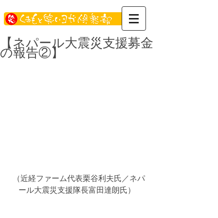
【ネパール大震災支援募金
の報告②】
 （近経ファーム代表栗谷利夫氏／ネパ
ール大震災支援隊長富田達朗氏） 