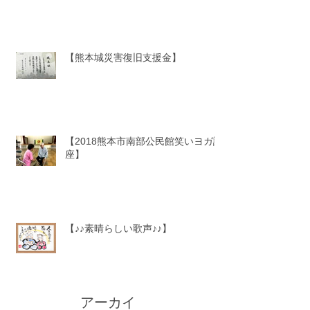
【熊本城災害復旧支援金】
【2018熊本市南部公民館笑いヨガ講
座】
【♪♪素晴らしい歌声♪♪】
アーカイ