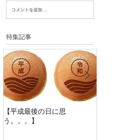
コメントを追加…
特集記事
【平成最後の日に思
【季刊誌じーば
う。。。】
号】