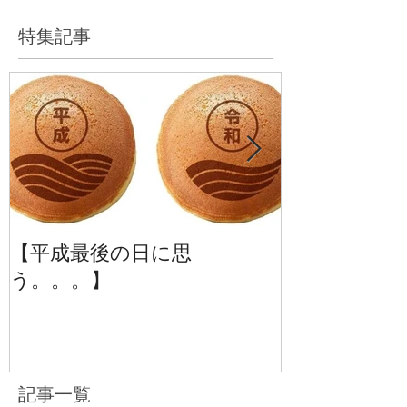
特集記事
【平成最後の日に思
【季刊誌じーば
う。。。】
号】
記事一覧