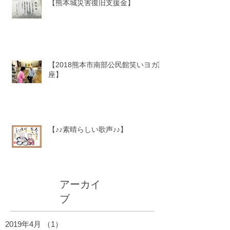
【熊本城災害復旧支援金】
【2018熊本市南部公民館笑いヨガ講
座】
【♪♪素晴らしい歌声♪♪】
アーカイ
ブ
2019年4月
（1）
1件の記事