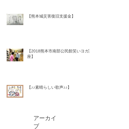
【熊本城災害復旧支援金】
【2018熊本市南部公民館笑いヨガ講
座】
【♪♪素晴らしい歌声♪♪】
アーカイ
ブ