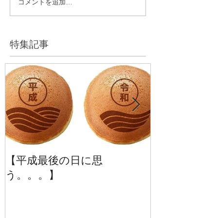
コメントを追加…
特集記事
【平成最後の日に思
【季刊誌じーば
う。。。】
号】