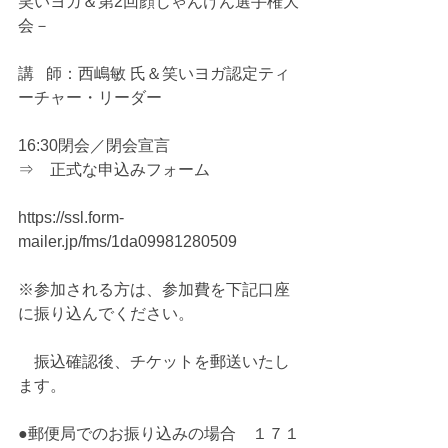
笑いヨガ＆第2回顔じゃんけん選手権大
会－
講   師：西嶋敏 氏＆笑いヨガ認定ティ
ーチャー・リーダー
16:30閉会／閉会宣言 
⇒　正式な申込みフォーム
https://ssl.form-
mailer.jp/fms/1da09981280509
※参加される方は、参加費を下記口座
に振り込んでください。
　振込確認後、チケットを郵送いたし
ます。
●郵便局でのお振り込みの場合　１７１