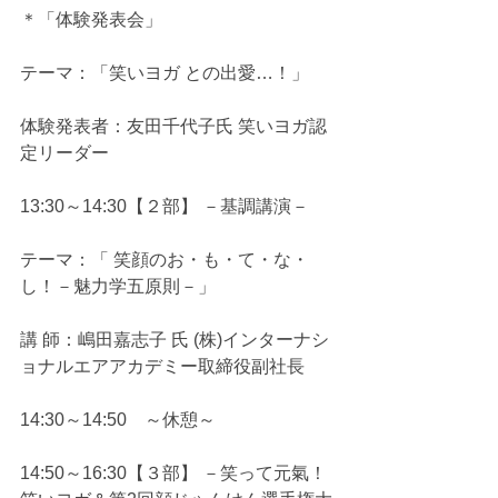
＊「体験発表会」
テーマ：「笑いヨガ との出愛…！」
体験発表者：友田千代子氏 笑いヨガ認
定リーダー
13:30～14:30【２部】 －基調講演－
テーマ：「 笑顔のお・も・て・な・
し！－魅力学五原則－」
講 師：嶋田嘉志子 氏 (株)インターナシ
ョナルエアアカデミー取締役副社長
14:30～14:50　～休憩～
14:50～16:30【３部】 －笑って元氣！